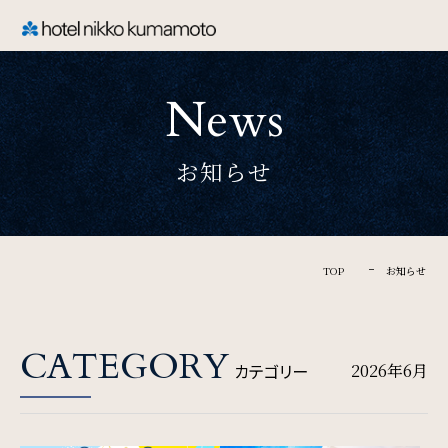
CLOSE
News
TOP
お知らせ
Welcome
ホテル日航熊本のご案内
TOP
お知らせ
Rooms
CATEGORY
カテゴリー
2026年6月
ご宿泊