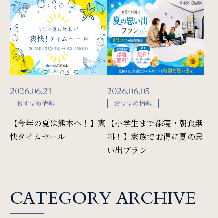
Restaurant & Lounge
レストラン&ラウンジ
Banquet
会議・ご宴会
2026.06.21
2026.06.05
Wedding
おすすめ情報
おすすめ情報
ウエディング
【今年の夏は熊本へ！】爽
【小学生まで添寝・朝食無
快タイムセール
料！】家族でお得に夏の思
い出プラン
Access
アクセス
CATEGORY ARCHIVE
Sightseeing