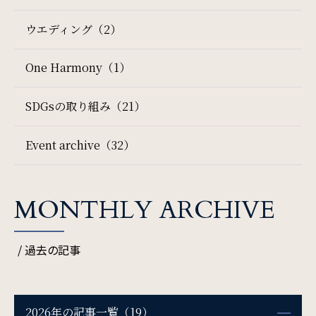
ウエディング（2）
SDGs
One Harmony（1）
SDGsへの取り組み
SDGsの取り組み（21）
Recruit
Event archive（32）
採用情報
Contact
MONTHLY ARCHIVE
検索窓
ご宿泊日を検索
お問い合わせ
/ 過去の記事
宿泊予約
航空券付き
オンラインショップ
2026年の記事一覧（19）
レンタカー付き
新幹線付き