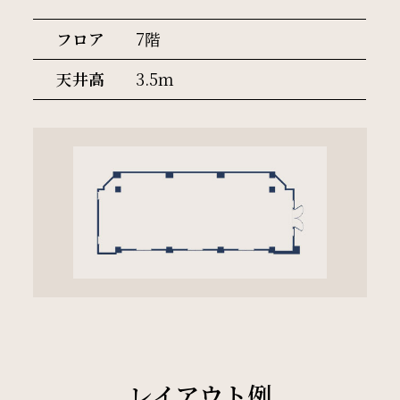
周辺観光
フロア
7階
Gallery
天井高
3.5ｍ
フォトギャラリー
One Harmony
会員プログラム「One Harmony」
News
お知らせ
FAQ
レイアウト例
よくある質問