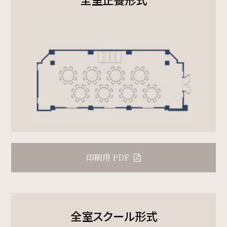
サイトマップ
会社概要
フロアガイド
プレスリリース
パンフレット
個人情報保護方針
検索窓
ご宿泊日を検索
サイトポリシー
ソーシャルメディアポリシー
宿泊予約
航空券付き
特定商取引法に基づく表記
印刷用 PDF
レンタカー付き
新幹線付き
チェックイン日 - チェックアウト日
全室スクール形式