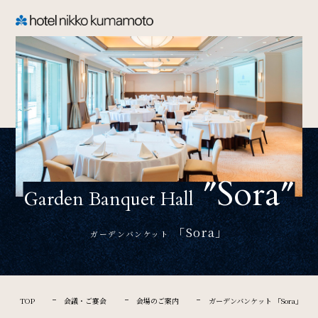
CLOSE
TOP
Welcome
″Sora″
ホテル日航熊本のご案内
Garden Banquet Hall
「Sora」
ガーデンバンケット
Rooms
ご宿泊
TOP
会議・ご宴会
会場のご案内
ガーデンバンケット 「Sora」