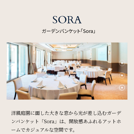
Restaurant & Lounge
レストラン&ラウンジ
SORA
Banquet
ガーデンバンケット「Sora」
会議・ご宴会
Wedding
ウエディング
Access
アクセス
洋風庭園に面した大きな窓から光が差し込むガーデ
ンバンケット「Sora」は、
開放感あふれるアットホ
Sightseeing
ームでカジュアルな空間です。