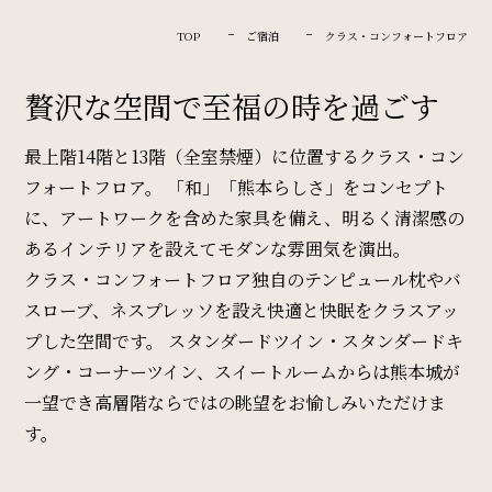
Restaurant & Lounge
レストラン&ラウンジ
TOP
ご宿泊
クラス・コンフォートフロア
贅沢な空間で至福の時を過ごす
Banquet
会議・ご宴会
最上階14階と13階（全室禁煙）に位置するクラス・コン
フォートフロア。
「和」「熊本らしさ」をコンセプト
に、アートワークを含めた家具を備え、
明るく清潔感の
Wedding
あるインテリアを設えてモダンな雰囲気を演出。
ウエディング
クラス・コンフォートフロア独自のテンピュール枕やバ
スローブ、
ネスプレッソを設え快適と快眠をクラスアッ
プした空間です。
スタンダードツイン・スタンダードキ
Access
ング・コーナーツイン、スイートルームからは
熊本城が
アクセス
一望でき高層階ならではの眺望をお愉しみいただけま
す。
Sightseeing