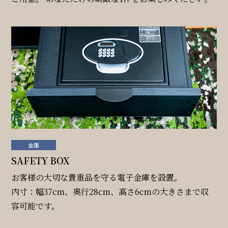
一部屋あたりのご利用人数
ご利用部屋数
検索
宿泊プラン一覧
ご予約の確認・キャンセル
金庫
SAFETY BOX
お客様の大切な貴重品を守る電子金庫を設置。
内寸：幅37cm、奥行28cm、高さ6cmの大きさまで収
容可能です。