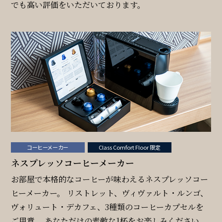
でも高い評価をいただいております。
検索窓
ご宿泊日を検索
宿泊予約
航空券付き
コーヒーメーカー
Class Comfort Floor 限定
レンタカー付き
新幹線付き
ネスプレッソコーヒーメーカー
お部屋で本格的なコーヒーが味わえるネスプレッソコー
チェックイン日 - チェックアウト日
ヒーメーカー。 リストレット、ヴィヴァルト・ルンゴ、
ヴォリュート・デカフェ、3種類のコーヒーカプセルを
ご用意。 あなただけの素敵な1杯をお楽しみください。