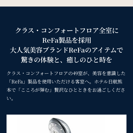
周辺観光
Gallery
クラス・コンフォートフロア全室に
フォトギャラリー
ReFa製品を採用
大人気美容ブランドReFaのアイテムで
One Harmony
驚きの体験と、癒しのひと時を
会員プログラム「One Harmony」
クラス・コンフォートフロアの49室が、美容を意識した
「ReFa」製品を使用いただける客室へ。
ホテル日航熊
News
本で「こころが弾む」贅沢なひとときをお過ごしくださ
い。
お知らせ
FAQ
よくある質問