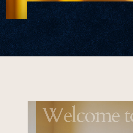
One Harmony
会員プログラム「One Harmony」
SDGs
SDGsへの取り組み
サイトマップ
会社概要
フロアガイド
プレス
Welcome to