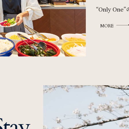
“Only On
MORE
ご宿泊日を検索
tay
航空券付き
レンタカー付き