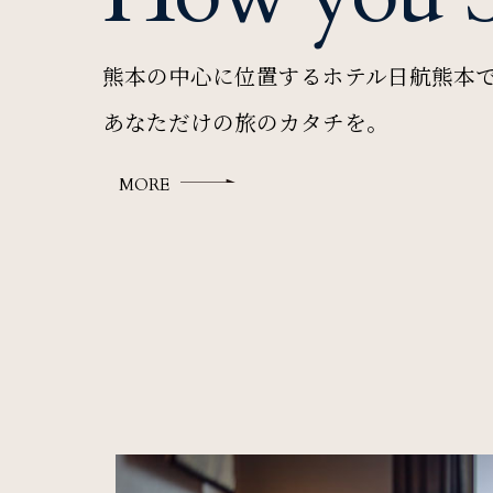
チェックイン日 - チェック
熊本の中心に位置するホテル日航熊本
あなただけの旅のカタチを。
宿泊プラン一覧
ご予約
MORE