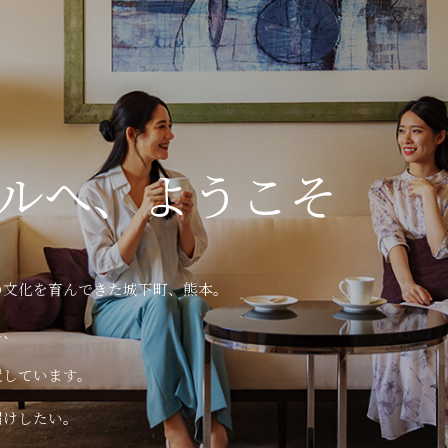
ルへ、
ようこそ
の文化を育んできた城下町、熊本。
れ、
置しています。
届けしたい。