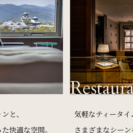
Restaur
ョンと、
気軽なティータイ
った快適な空間。
さまざまなシーン