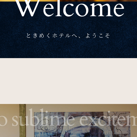
Welcome
News
お知らせ
ときめくホテルへ、ようこそ
Recruit
採用情報
オンラインショップ
リリース
パンフレット
個人情報保護方針
サイトポリシー
 sublime excite