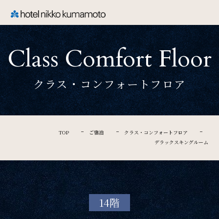
CLOSE
Class Comfort Floor
TOP
クラス・コンフォートフロア
Welcome
ホテル日航熊本のご案内
TOP
ご宿泊
クラス・コンフォートフロア
デラックスキングルーム
Rooms
ご宿泊
14階