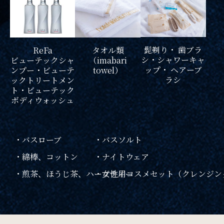
髭剃り・ 歯ブラ
タオル類
ReFa
シ・
シャワーキャ
（imabari
ビューテックシャ
ップ・ ヘアーブ
towel）
ンプー・ビューテ
ラシ
ックトリートメン
ト・ビューテック
ボディウォッシュ
・バスローブ
・バスソルト
・綿棒、コットン
・ナイトウェア
・煎茶、ほうじ茶、
ハーブティー
・女性用コスメセット
（クレンジン