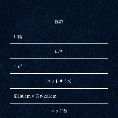
サイトマップ
会社概要
階数
フロアガイド
プレスリリース
14階
パンフレット
個人情報保護方針
広さ
サイトポリシー
ソーシャルメディアポリシー
41㎡
特定商取引法に基づく表記
ベッドサイズ
幅180cm×長さ203cm
ベッド数