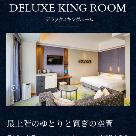
Restaurant & Lounge
DELUXE KING ROOM
レストラン&ラウンジ
デラックスキングルーム
Banquet
会議・ご宴会
Wedding
ウエディング
Access
アクセス
最上階のゆとりと寛ぎの空間
Sightseeing