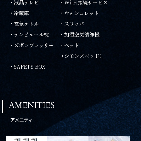
一部屋あたりのご利用人数
・液晶テレビ
・Wi-Fi接続サービス
・冷蔵庫
・ウォシュレット
・電気ケトル
・スリッパ
ご利用部屋数
・テンピュール枕
・加湿空気清浄機
・ズボンプレッサー
・ベッド
（シモンズベッド）
検索
・SAFETY BOX
宿泊プラン一覧
ご予約の確認・キャンセル
AMENITIES
アメニティ