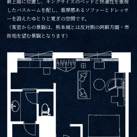
最上階に位置し、キングサイズのベッドと快適性を重視
周辺観光
したバスルームを配し、重厚感あるソファーとドレッサ
ーを設えたゆとりと寛ぎの空間です。
Gallery
（客室からの景観は、熊本城とは反対側の阿蘇方面・市
街地を望む景観となります）
フォトギャラリー
One Harmony
会員プログラム「One Harmony」
News
お知らせ
FAQ
よくある質問