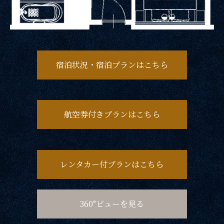
SDGs
SDGsへの取り組み
宿泊状況・宿泊プランはこちら
Recruit
採用情報
航空券付きプランはこちら
Contact
お問い合わせ
レンタカー付プランはこちら
360°ビューを見る
オンラインショップ