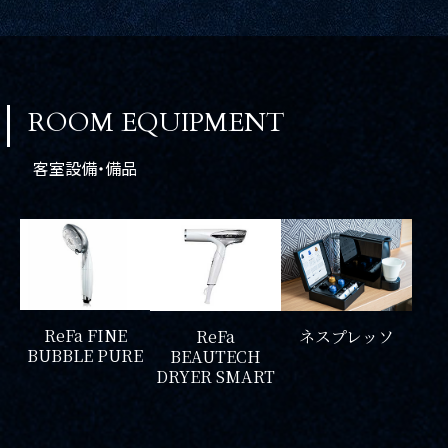
ROOM EQUIPMENT
検索窓
ご宿泊日を検索
客室設備・備品
宿泊予約
航空券付き
レンタカー付き
新幹線付き
ReFa FINE
ネスプレッソ
ReFa
BUBBLE PURE
BEAUTECH
チェックイン日 - チェックアウト日
DRYER SMART