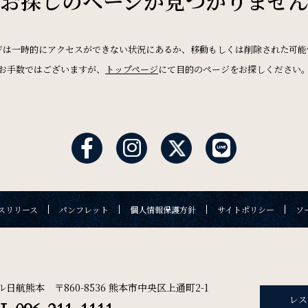
お探しのページが
見つかりませ
News
お知らせ
ジは一時的にアクセスができない状況にあるか、移動もしくは削除された可能
ご宿泊日を検索
お手数ではございますが、
トップページ
にて目的のページをお探しください
Recruit
採用情報
航空券付き
レンタカー付き
オンラインショップ
アウト日
一部屋あたりのご利用人数
ご利用部屋
スリリース
パンフレット
個人情報保護方針
サイトポリシー
ソ
の確認・キャンセル
リリース
パンフレット
個人情報保護方針
サイトポリシー
ル日航熊本 〒860-8536 熊本市中央区上通町2-1
レス