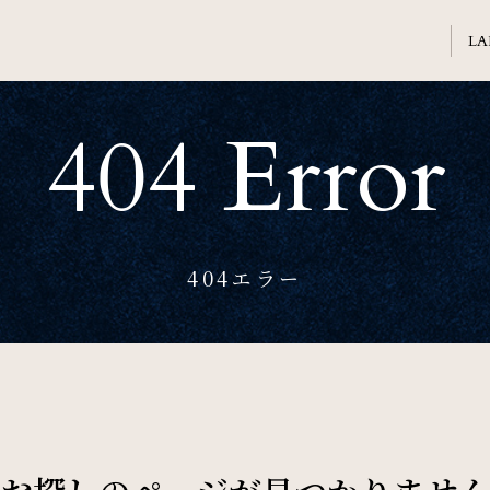
404 Error
Welcome
ホテル日航熊本のご案内
Banquet
404エラー
会議・ご宴会
Sightseeing
周辺観光