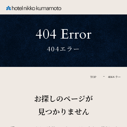
CLOSE
404 Error
TOP
404エラー
Welcome
ホテル日航熊本のご案内
TOP
404エラー
Rooms
お探しのページが
ご宿泊
見つかりません