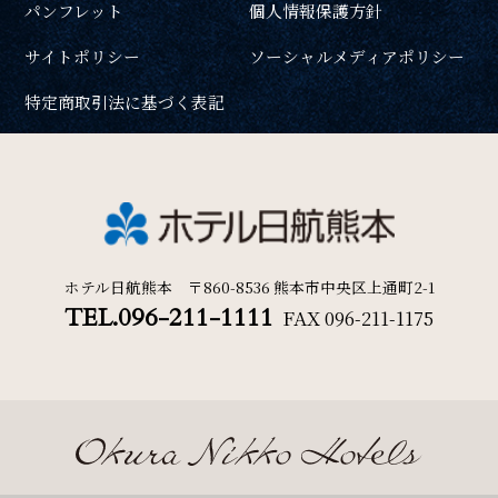
パンフレット
個人情報保護方針
周辺観光
一部屋あたりのご利用人数
サイトポリシー
ソーシャルメディアポリシー
Gallery
特定商取引法に基づく表記
フォトギャラリー
ご利用部屋数
One Harmony
会員プログラム「One Harmony」
検索
ホテル日航熊本 〒860-8536 熊本市中央区上通町2-1
TEL.096-211-1111
FAX
096-211-1175
News
宿泊プラン一覧
ご予約の確認・キャンセル
お知らせ
FAQ
よくある質問