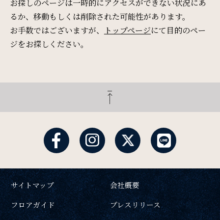
Restaurant & Lounge
お探しのページは一時的にアクセスができない状況にあ
レストラン&ラウンジ
るか、移動もしくは削除された可能性があります。
お手数ではございますが、
トップページ
にて目的のペー
ジをお探しください。
Banquet
会議・ご宴会
検索窓
ご宿泊日を検索
Wedding
ウエディング
宿泊予約
航空券付き
Access
レンタカー付き
新幹線付き
アクセス
サイトマップ
会社概要
チェックイン日 - チェックアウト日
フロアガイド
プレスリリース
Sightseeing