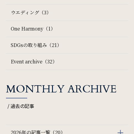
ウエディング（3）
SDGs
One Harmony（1）
SDGsへの取り組み
SDGsの取り組み（21）
Recruit
Event archive（32）
採用情報
Contact
MONTHLY ARCHIVE
検索窓
ご宿泊日を検索
お問い合わせ
/ 過去の記事
宿泊予約
航空券付き
オンラインショップ
2026年の記事一覧（20）
レンタカー付き
新幹線付き