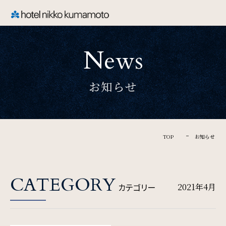
CLOSE
News
TOP
お知らせ
Welcome
ホテル日航熊本のご案内
TOP
お知らせ
Rooms
CATEGORY
カテゴリー
2021年4月
ご宿泊