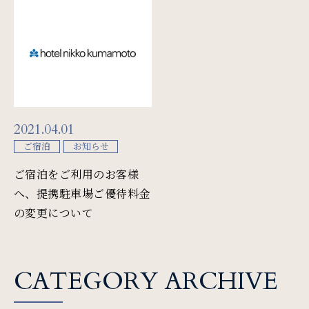
Restaurant & Lounge
レストラン&ラウンジ
Banquet
会議・ご宴会
2021.04.01
Wedding
ご宿泊
お知らせ
ウエディング
ご宿泊をご利用のお客様
へ、提携駐車場ご優待料金
の変更について
Access
アクセス
CATEGORY ARCHIVE
Sightseeing