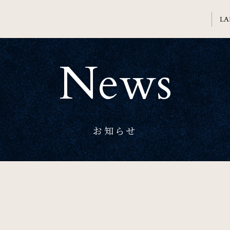
News
Welcome
ホテル日航熊本のご案内
Banquet
お知らせ
会議・ご宴会
Sightseeing
周辺観光