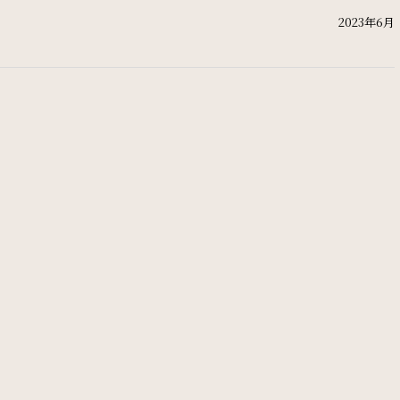
News
2023年6月
お知らせ
Recruit
採用情報
オンラインショップ
リリース
パンフレット
個人情報保護方針
サイトポリシー