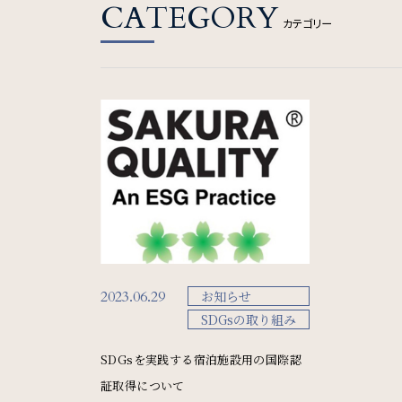
One Harmony
CATEGORY
カテゴリー
会員プログラム「One Harmony」
SDGs
SDGsへの取り組み
2023.06.29
お知らせ
サイトマップ
会社概要
フロアガイド
プレス
SDGsの取り組み
SDGsを実践する宿泊施設用の国際認
証取得について