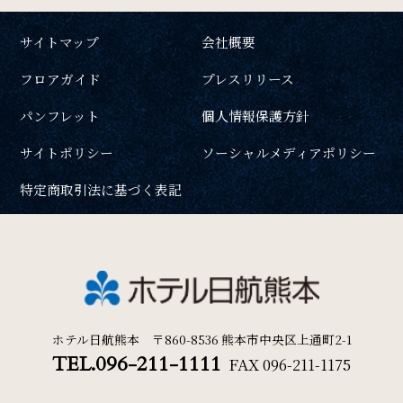
サイトマップ
会社概要
検索
SDGs
フロアガイド
プレスリリース
SDGsへの取り組み
パンフレット
個人情報保護方針
宿泊プラン一覧
ご予約の確認・キャンセル
サイトポリシー
ソーシャルメディアポリシー
Recruit
特定商取引法に基づく表記
採用情報
Contact
お問い合わせ
ホテル日航熊本 〒860-8536 熊本市中央区上通町2-1
TEL.096-211-1111
FAX
096-211-1175
オンラインショップ