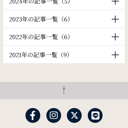
2024年の記事一覧（5）
検索窓
周辺観光
ご宿泊日を検索
2023年の記事一覧（6）
Gallery
宿泊予約
航空券付き
フォトギャラリー
2022年の記事一覧（6）
レンタカー付き
新幹線付き
2021年の記事一覧（9）
One Harmony
チェックイン日 - チェックアウト日
会員プログラム「One Harmony」
News
一部屋あたりのご利用人数
お知らせ
FAQ
ご利用部屋数
よくある質問