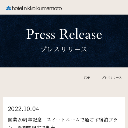
CLOSE
Press Release
TOP
プレスリリース
Welcome
ホテル日航熊本のご案内
TOP
プレスリリース
Rooms
ご宿泊
2022.10.04
開業20周年記念「スイートルームで過ごす宿泊プラ
ン」を期間限定で販売