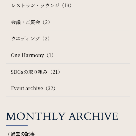
レストラン・ラウンジ（13）
サイトマップ
会社概要
会議・ご宴会（2）
フロアガイド
プレスリリース
検索窓
ご宿泊日を検索
ウエディング（2）
パンフレット
個人情報保護方針
One Harmony（1）
宿泊予約
航空券付き
サイトポリシー
ソーシャルメディアポリシー
SDGsの取り組み（21）
特定商取引法に基づく表記
レンタカー付き
新幹線付き
Event archive（32）
チェックイン日 - チェックアウト日
MONTHLY ARCHIVE
一部屋あたりのご利用人数
/ 過去の記事