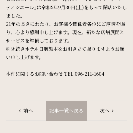
周辺観光
ティシエール｣は令和5年9月30日(土)をもって閉店いたし
ました。
21年の長きにわたり、お客様や関係者各位にご厚情を賜
Gallery
り、心より感謝申し上げます。現在、新たな店舗展開と
フォトギャラリー
サービスを準備しております。
引き続きホテル日航熊本をお引き立て賜りますようお願
い申し上げます。
One Harmony
会員プログラム「One Harmony」
本件に関するお問い合わせ TEL.
096-211-1604
News
お知らせ
前へ
記事一覧へ戻る
次へ
FAQ
よくある質問