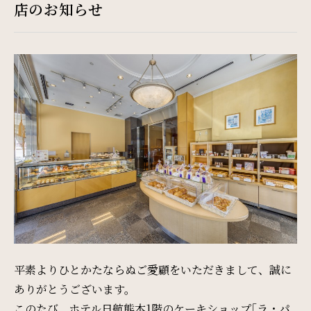
Restaurant & Lounge
店のお知らせ
レストラン&ラウンジ
Banquet
会議・ご宴会
Wedding
ウエディング
Access
アクセス
平素よりひとかたならぬご愛顧をいただきまして、誠に
ありがとうございます。
Sightseeing
このたび、ホテル日航熊本1階のケーキショップ｢ラ・パ