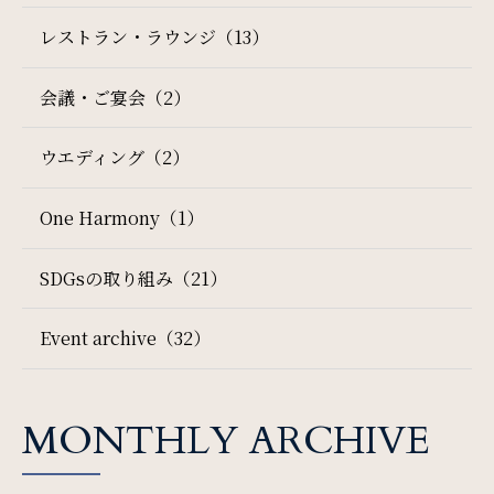
レストラン・ラウンジ（13）
サイトマップ
会社概要
会議・ご宴会（2）
フロアガイド
プレスリリース
検索窓
ご宿泊日を検索
ウエディング（2）
パンフレット
個人情報保護方針
One Harmony（1）
サイトポリシー
ソーシャルメディアポリシー
宿泊予約
航空券付き
SDGsの取り組み（21）
特定商取引法に基づく表記
レンタカー付き
新幹線付き
Event archive（32）
チェックイン日 - チェックアウト日
MONTHLY ARCHIVE
一部屋あたりのご利用人数