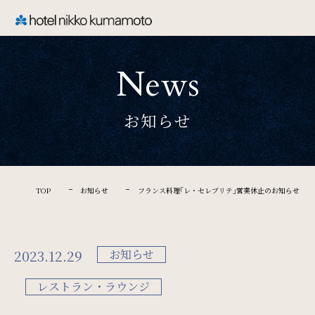
CLOSE
News
TOP
お知らせ
Welcome
ホテル日航熊本のご案内
TOP
お知らせ
フランス料理｢レ・セレブリテ｣営業休止のお知らせ
Rooms
2023.12.29
お知らせ
ご宿泊
レストラン・ラウンジ