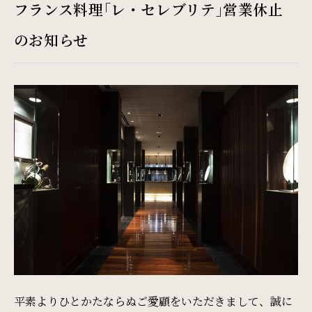
Restaurant & Lounge
フランス料理｢レ・セレブリテ｣営業休止
レストラン&ラウンジ
のお知らせ
Banquet
会議・ご宴会
Wedding
ウエディング
Access
アクセス
Sightseeing
平素よりひとかたならぬご愛顧をいただきまして、誠に