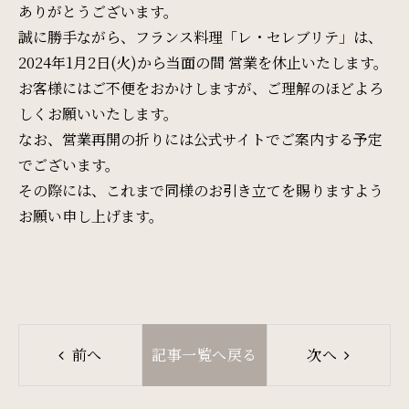
ありがとうございます。
周辺観光
誠に勝手ながら、フランス料理「レ・セレブリテ」は、
2024年1月2日(火)から当面の間 営業を休止いたします。
Gallery
お客様にはご不便をおかけしますが、ご理解のほどよろ
フォトギャラリー
しくお願いいたします。
なお、営業再開の折りには公式サイトでご案内する予定
でございます。
One Harmony
その際には、これまで同様のお引き立てを賜りますよう
会員プログラム「One Harmony」
お願い申し上げます。
News
お知らせ
前へ
記事一覧へ戻る
次へ
FAQ
よくある質問