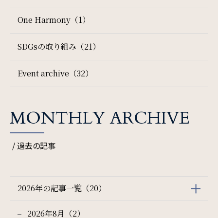
One Harmony（1）
検索窓
サイトマップ
会社概要
ご宿泊日を検索
SDGsの取り組み（21）
フロアガイド
プレスリリース
宿泊予約
航空券付き
Event archive（32）
パンフレット
個人情報保護方針
レンタカー付き
新幹線付き
サイトポリシー
ソーシャルメディアポリシー
MONTHLY ARCHIVE
チェックイン日 - チェックアウト日
特定商取引法に基づく表記
/ 過去の記事
一部屋あたりのご利用人数
2026年の記事一覧（20）
2026年8月（2）
ご利用部屋数