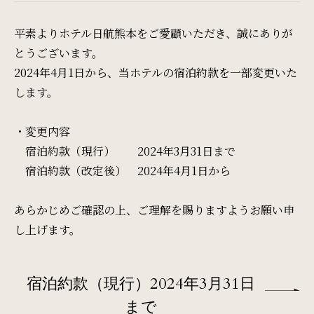
Restaurant & Lounge
レストラン&ラウンジ
平素よりホテル日航熊本をご愛顧いただき、誠にありが
とうございます。
Banquet
2024年4月1日から、当ホテルの宿泊約款を一部変更いた
します。
会議・ご宴会
・変更内容
Wedding
宿泊約款（現行） 2024年3月31日まで
宿泊約款（改定後） 2024年4月1日から
ウエディング
あらかじめご確認の上、ご理解を賜りますようお願い申
Access
し上げます。
アクセス
宿泊約款（現行）2024年3月31日
Sightseeing
まで