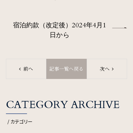
周辺観光
宿泊約款（改定後）2024年4月1
Gallery
日から
フォトギャラリー
One Harmony
会員プログラム「One Harmony」
前へ
記事一覧へ戻る
次へ
News
お知らせ
CATEGORY ARCHIVE
/ カテゴリー
FAQ
よくある質問