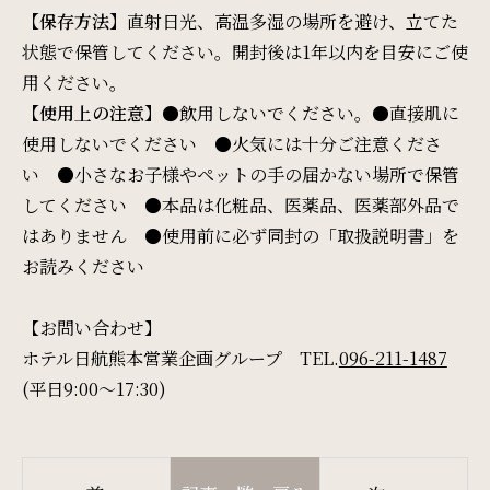
【保存方法】
直射日光、高温多湿の場所を避け、立てた
状態で保管してください。開封後は1年以内を目安にご使
用ください。
【使用上の注意】
●飲用しないでください。●直接肌に
使用しないでください ●火気には十分ご注意くださ
検索窓
い ●小さなお子様やペットの手の届かない場所で保管
ご宿泊日を検索
してください ●本品は化粧品、医薬品、医薬部外品で
はありません ●使用前に必ず同封の「取扱説明書」を
宿泊予約
航空券付き
お読みください
【お問い合わせ】
レンタカー付き
新幹線付き
ホテル日航熊本営業企画グループ TEL.
096-211-1487
(平日9:00～17:30)
チェックイン日 - チェックアウト日