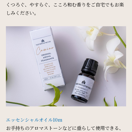
周辺観光
くつろぐ、やすらぐ、こころ和む香りをご自宅でもお楽
しみください。
Gallery
フォトギャラリー
One Harmony
会員プログラム「One Harmony」
News
お知らせ
エッセンシャルオイル10m
FAQ
お手持ちのアロマストーンなどに垂らして使用できる、
よくある質問