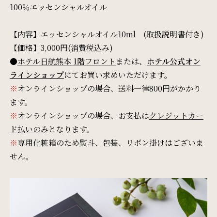
100％エッセンシャルオイル
SDGs
【内容】エッセンシャルオイル10ml (取扱説明書付き)
【価格】3,000円(消費税込み)
SDGsへの取り組み
●
ホテル日航熊本 1階フロント
または、
ホテル公式オン
ラインショップ
にてお買い求めいただけます。
Recruit
※
オンラインショップの場合、送料一律800円がかかり
ます。
採用情報
※
オンラインショップの場合、お支払は
クレジットカー
ド払いのみ
となります。
Contact
※
専用化粧箱のため熨斗、包装、リボン掛けはございま
お問い合わせ
せん。
オンラインショップ