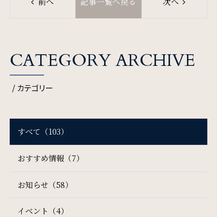
前へ
記事一覧へ戻る
次へ
一部屋あたりのご利用人数
ご利用部屋数
CATEGORY ARCHIVE
/ カテゴリー
検索
すべて（103）
宿泊プラン一覧
ご予約の確認・キャンセル
おすすめ情報（7）
お知らせ（58）
イベント（4）