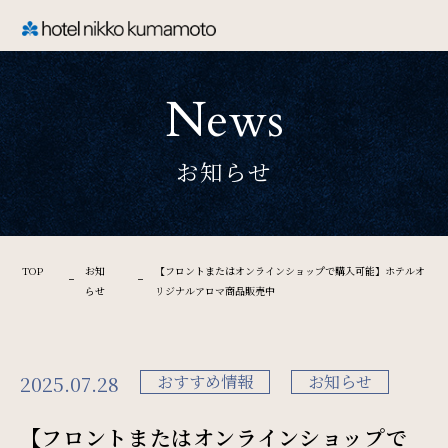
CLOSE
News
TOP
お知らせ
Welcome
ホテル日航熊本のご案内
TOP
お知
【フロントまたはオンラインショップで購入可能】ホテルオ
らせ
リジナルアロマ商品販売中
Rooms
ご宿泊
2025.07.28
おすすめ情報
お知らせ
【フロントまたはオンラインショップで