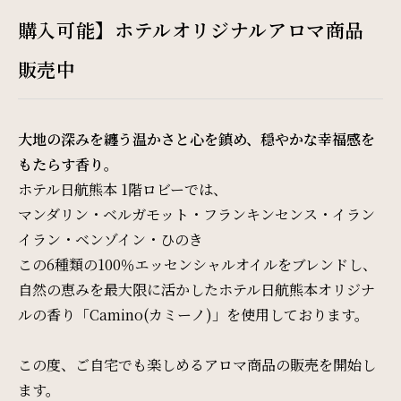
Restaurant & Lounge
購入可能】ホテルオリジナルアロマ商品
レストラン&ラウンジ
販売中
Banquet
会議・ご宴会
大地の深みを纏う温かさと心を鎮め、穏やかな幸福感を
もたらす香り。
Wedding
ホテル日航熊本 1階ロビーでは、
マンダリン・ベルガモット・フランキンセンス・イラン
ウエディング
イラン・ベンゾイン・ひのき
この6種類の100％エッセンシャルオイルをブレンドし、
Access
自然の恵みを最大限に活かしたホテル日航熊本オリジナ
ルの香り「Camino(カミーノ)」を使用しております。
アクセス
この度、ご自宅でも楽しめるアロマ商品の販売を開始し
Sightseeing
ます。