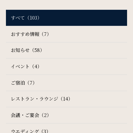
サイトマップ
会社概要
すべて（103）
フロアガイド
プレスリリース
おすすめ情報（7）
パンフレット
個人情報保護方針
お知らせ（58）
サイトポリシー
ソーシャルメディアポリシー
イベント（4）
特定商取引法に基づく表記
検索窓
ご宿泊（7）
ご宿泊日を検索
レストラン・ラウンジ（14）
宿泊予約
航空券付き
会議・ご宴会（2）
レンタカー付き
新幹線付き
ウエディング（3）