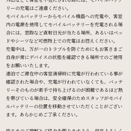
周辺観光
リーの充電はご遠慮ください。
モバイルバッテリーからモバイル機器への充電や、客室
内の電源を使用してモバイルバッテリーを充電される場
Gallery
合には、窓際など直射日光が当たる場所、あるいはベッ
フォトギャラリー
ドやシーツなど可燃物上での充電はお控えください。
充電中は、万が一のトラブルを防ぐためにもお客さまご
One Harmony
自身が常にデバイスの状態を確認できる場所でのご使用
をお願いいたします。
会員プログラム「One Harmony」
連泊でご滞在中の客室清掃時に充電が行われている事が
確認された場合や、充電が行われていなくても、バッテ
News
リーそのものが素手で持ち上げるのが困難であるほど熱
を帯びている場合は、安全確保のためスタッフがモバイ
お知らせ
ルバッテリーの位置を移動させていただくことがござい
ます。あらかじめご了承ください。
FAQ
よくある質問
皆さまのご理解とご協力を賜りますよう、何卒よろしく