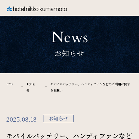
CLOSE
News
TOP
お知らせ
Welcome
ホテル日航熊本のご案内
TOP
お知ら
モバイルバッテリー、ハンディファンなどのご利用に関す
せ
るお願い
Rooms
ご宿泊
2025.08.18
お知らせ
モバイルバッテリー、ハンディファンなど