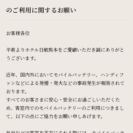
Restaurant & Lounge
のご利用に関するお願い
レストラン&ラウンジ
Banquet
お客様各位
会議・ご宴会
平素よりホテル日航熊本をご愛顧いただき誠にありがと
うございます。
Wedding
ウエディング
近年、国内外においてモバイルバッテリー、ハンディフ
ァンなどによる発煙・発火などの事故発生が報告されて
おります。
Access
すべてのお客さまに安心・安全にお過ごしいただくた
アクセス
め、客室内でのモバイルバッテリーのご利用につきまし
て、以下の点にご協力をお願い申しあげます。
Sightseeing
外出などで客室を不在にされる際には、モバイルバッテ