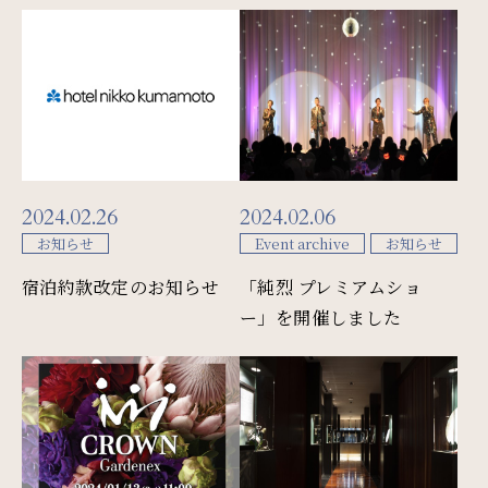
サイトマップ
会社概要
フロアガイド
プレスリリース
パンフレット
個人情報保護方針
2024.02.26
2024.02.06
サイトポリシー
ソーシャルメディアポリシー
お知らせ
Event archive
お知らせ
特定商取引法に基づく表記
宿泊約款改定のお知らせ
「純烈 プレミアムショ
ー」を開催しました