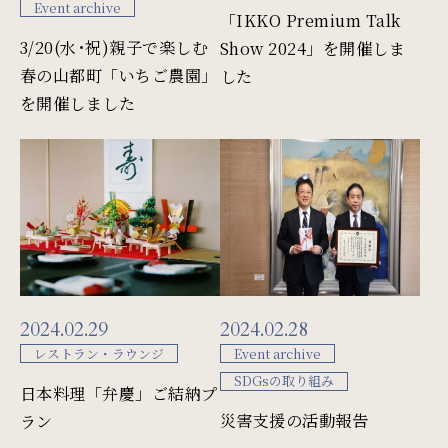
Event archive
「IKKO Premium Talk
3/20(水･祝)親子で楽しむ
Show 2024」を開催しま
SDGs
春の山都町「いちご農園」
した
を開催しました
SDGsへの取り組み
Recruit
採用情報
Contact
お問い合わせ
2024.02.29
2024.02.28
レストラン・ラウンジ
Event archive
SDGsの取り組み
日本料理「弁慶」ご結納プ
オンラインショップ
災害支援の活動報告
ラン