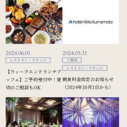
Restaurant & Lounge
レストラン&ラウンジ
Banquet
会議・ご宴会
2024.06.01
2024.05.31
Wedding
レストラン・ラウンジ
ご宿泊
レストラン・ラウンジ
ウエディング
【ウィークエンドランチブ
朝食料金改定のお知らせ
ッフェ】ご予約受付中！貸
（2024年10月1日から）
切のご相談もOK
Access
アクセス
Sightseeing