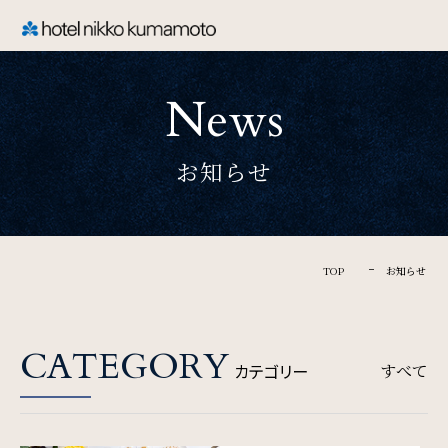
CLOSE
News
TOP
お知らせ
Welcome
ホテル日航熊本のご案内
TOP
お知らせ
Rooms
CATEGORY
カテゴリー
すべて
ご宿泊