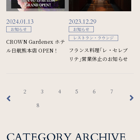
2024.01.13
2023.12.29
お知らせ
お知らせ
レストラン・ラウンジ
CROWN Gardenex ホテ
フランス料理｢レ・セレブ
ル日航熊本店 OPEN！
リテ｣営業休止のお知らせ
2
3
4
5
6
7
検索窓
ご宿泊日を検索
8
宿泊予約
航空券付き
CATEGORY ARCHIVE