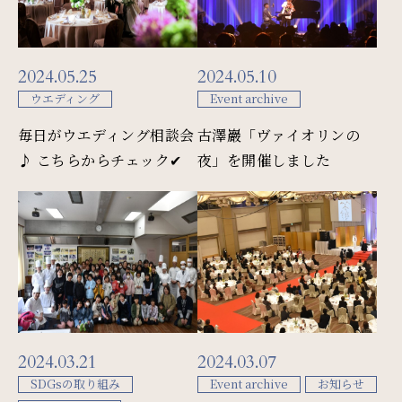
周辺観光
2024.05.25
2024.05.10
Gallery
ウエディング
Event archive
フォトギャラリー
毎日がウエディング相談会
古澤巖「ヴァイオリンの
♪ こちらからチェック✔
夜」を開催しました
One Harmony
会員プログラム「One Harmony」
News
お知らせ
2024.03.21
2024.03.07
FAQ
SDGsの取り組み
Event archive
お知らせ
よくある質問